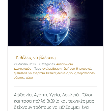
Τι θέλεις να βλέπεις;
27 Μαρτίου 2017
|
Categories:
Αυτογνωσία
,
Διαλογισμός
|
Tags:
αναλαμβάνω τη ζωή μου
,
δημιουργώ
,
εμπιστοσύνη
,
ενέργεια
,
θετικές σκέψεις
,
νους
,
παρατηρηση
,
σύμπαν
,
τώρα
Αφθονία, Αγάπη, Υγεία, Δουλειά.. Όλοι
και τόσα πολλά βιβλία και τεχνικές μας
δείχνουν τρόπους να «έλξουμε» ένα