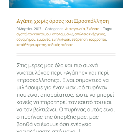
Αγάπη χωρίς όρους και Προσκόλληση
9 Μαρτίου 2017
|
Categories:
Αυτογνωσία
,
Σχέσεις
|
Tags:
αγαπώ τον εαυτό μου
,
απολαμβάνω
,
απώλεια ενέργειας
,
δύναμή μου
,
εμμονές
,
ενηλικίωση
,
εξάρτηση
,
ισορροπία
,
κατάθλιψη
,
κριτής
,
τοξικές σχέσεις
Στις μέρες μας όλο και πιο συχνά
γίνεται λόγος περί «Αγάπης» και περί
«προσκόλλησης». Είναι σημαντικό να
μιλήσουμε για έναν «ισχυρό πυρήνα»
που είναι απαραίτητος, ώστε να μπορεί
κανείς να παρατηρεί τον εαυτό του και
να τον βελτιώνει. Ο πυρήνας αυτός είναι
ο πυρήνας της ύπαρξης μας, μας
βοηθά να έχουμε όση ενέργεια
χρειαζόμαστε από μόνοι [...]