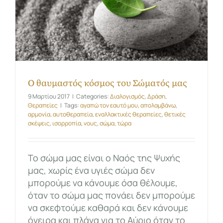
Ο θαυμαστός κόσμος του Σώματός μας
9 Μαρτίου 2017
|
Categories:
Διαλογισμός
,
Δράση
,
Θεραπείες
|
Tags:
αγαπώ τον εαυτό μου
,
απολαμβάνω
,
αρμονία
,
αυτοθεραπεία
,
εναλλακτικές θεραπείες
,
θετικές
σκέψεις
,
ισορροπία
,
νους
,
σώμα
,
τώρα
Το σώμα μας είναι ο Ναός της Ψυχής
μας, χωρίς ένα υγιές σώμα δεν
μπορούμε να κάνουμε όσα θέλουμε,
όταν το σώμα μας πονάει δεν μπορούμε
να σκεφτούμε καθαρά και δεν κάνουμε
όνειρα και πλάνα για το Αύριο όταν το