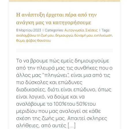
Η ανάπτυξη έρχεται πέρα από την
ανάγκη μας να κατηγορήσουμε
8 Μαρτίου 2023
|
Categories:
Αυτογνωσία
,
Σχέσεις
|
Tags:
αναλαμβάνω τη ζωή μου
,
δημιουργώ
,
δύναμή μου
,
ενηλικίωση
,
θύμα
,
φόβος θανάτου
Το να βρουμε πώς εμείς δημιουργούμε
από την πλευρά μας τις συνθήκες που ο
άλλος μας "πληγώνει", είναι μια από τις
πιο δύσκολες και επώδυνες
διαδικασίες, διότι είναι επώδυνο, όπως
είναι λογικό, να δούμε και να
αναλάβουμε το 100%του 50%του
μεριδίου που μας αναλογεί σε κάθε
σχέση της ζωής μας. Απαιτεί σκληρες
αλήθειες, από αυτές [...]