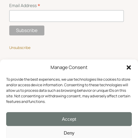
*
Email Address
Unsubscribe
Manage Consent
GET SOCIAL
To provide the best experiences, we use technologies like cookies to store
and/or access device information. Consenting to these technologies will
allow us to process data such as browsing behavior or unique IDs on this
site. Not consenting or withdrawing consent, may adversely affect certain
features and functions.
Accept
Deny
© Copyright 2016 –
2026 Roula Papathanasiou. All Rights Reserved.