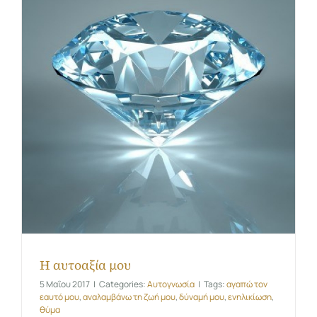
Η αυτοαξία μου
5 Μαΐου 2017
|
Categories:
Αυτογνωσία
|
Tags:
αγαπώ τον
εαυτό μου
,
αναλαμβάνω τη ζωή μου
,
δύναμή μου
,
ενηλικίωση
,
θύμα