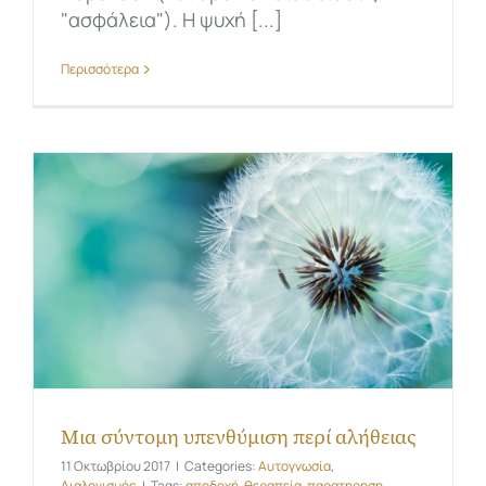
"ασφάλεια"). Η ψυχή [...]
Περισσότερα
Μια σύντομη υπενθύμιση περί αλήθειας
11 Οκτωβρίου 2017
|
Categories:
Αυτογνωσία
,
Διαλογισμός
|
Tags:
αποδοχή
,
θεραπεία
,
παρατηρηση