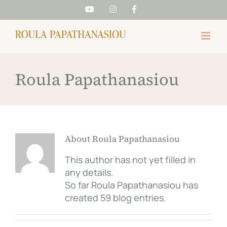
Skip
YouTube
Instagram
Facebook
to
content
Roula Papathanasiou
About
Roula Papathanasiou
This author has not yet filled in
any details.
So far Roula Papathanasiou has
created 59 blog entries.