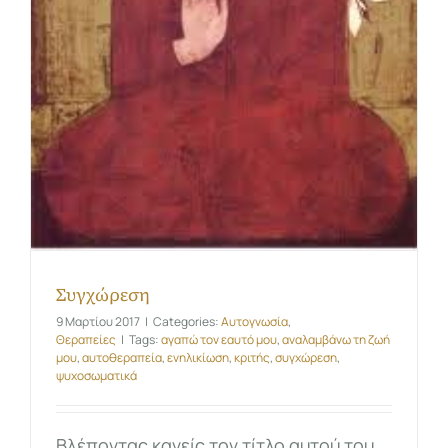
Συγχώρεση
9 Μαρτίου 2017
|
Categories:
Αυτογνωσία
,
Θεραπείες
|
Tags:
αγαπώ τον εαυτό μου
,
αναλαμβάνω τη ζωή
μου
,
αυτοθεραπεία
,
ενηλικίωση
,
κριτής
,
συγχώρεση
,
ψυχοσωματικά
Βλέποντας κανείς τον τίτλο αυτού του