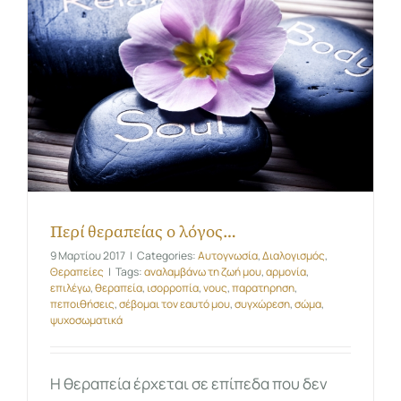
Περί θεραπείας ο λόγος…
9 Μαρτίου 2017
|
Categories:
Αυτογνωσία
,
Διαλογισμός
,
Θεραπείες
|
Tags:
αναλαμβάνω τη ζωή μου
,
αρμονία
,
επιλέγω
,
θεραπεία
,
ισορροπία
,
νους
,
παρατηρηση
,
πεποιθήσεις
,
σέβομαι τον εαυτό μου
,
συγχώρεση
,
σώμα
,
ψυχοσωματικά
Η θεραπεία έρχεται σε επίπεδα που δεν