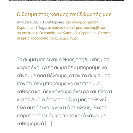
Ο θαυμαστός κόσμος του Σώματός μας
9 Μαρτίου 2017
|
Categories:
Διαλογισμός
,
Δράση
,
Θεραπείες
|
Tags:
αγαπώ τον εαυτό μου
,
απολαμβάνω
,
αρμονία
,
αυτοθεραπεία
,
εναλλακτικές θεραπείες
,
θετικές
σκέψεις
,
ισορροπία
,
νους
,
σώμα
,
τώρα
Το σώμα μας είναι ο Ναός της Ψυχής μας,
χωρίς ένα υγιές σώμα δεν μπορούμε να
κάνουμε όσα θέλουμε, όταν το σώμα μας
πονάει δεν μπορούμε να σκεφτούμε
καθαρά και δεν κάνουμε όνειρα και πλάνα
για το Αύριο όταν το σώμα μας ασθενεί.
Όλα αυτά είναι γνωστά σε όλους. Έχετε
παρατηρήσει όμως πόσο κακό κάνουμε
καθημερινά [...]