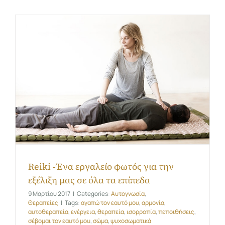
Reiki -Ένα εργαλείο φωτός για την
εξέλιξη μας σε όλα τα επίπεδα
9 Μαρτίου 2017
|
Categories:
Αυτογνωσία
,
Θεραπείες
|
Tags:
αγαπώ τον εαυτό μου
,
αρμονία
,
αυτοθεραπεία
,
ενέργεια
,
θεραπεία
,
ισορροπία
,
πεποιθήσεις
,
σέβομαι τον εαυτό μου
,
σώμα
,
ψυχοσωματικά