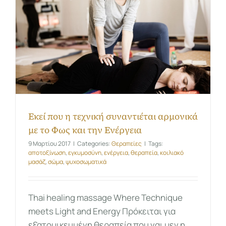
Εκεί που η τεχνική συναντιέται αρμονικά
με το Φως και την Ενέργεια
9 Μαρτίου 2017
|
Categories:
Θεραπείες
|
Tags:
αποτοξίνωση
,
εγκυμοσύνη
,
ενέργεια
,
θεραπεία
,
κοιλιακό
μασάζ
,
σώμα
,
ψυχοσωματικά
Thai healing massage Where Technique
meets Light and Energy Πρόκειται για
εξατομικευμένη θεραπεία που ναι μεν η