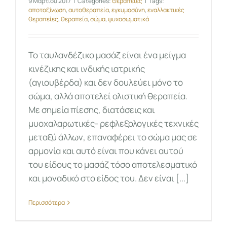
9 Μαρτίου 2017
|
Categories:
Θεραπείες
|
Tags:
αποτοξίνωση
,
αυτοθεραπεία
,
εγκυμοσύνη
,
εναλλακτικές
θεραπείες
,
θεραπεία
,
σώμα
,
ψυχοσωματικά
Το ταυλανδέζικο μασάζ είναι ένα μείγμα
κινέζικης και ινδικής ιατρικής
(αγιουβέρδα) και δεν δουλεύει μόνο το
σώμα, αλλά αποτελεί ολιστική θεραπεία.
Με σημεία πίεσης, διατάσεις και
μυοχαλαρωτικές- ρεφλεξολογικές τεχνικές
μεταξύ άλλων, επαναφέρει το σώμα μας σε
αρμονία και αυτό είναι που κάνει αυτού
του είδους το μασάζ τόσο αποτελεσματικό
και μοναδικό στο είδος του. Δεν είναι [...]
Περισσότερα