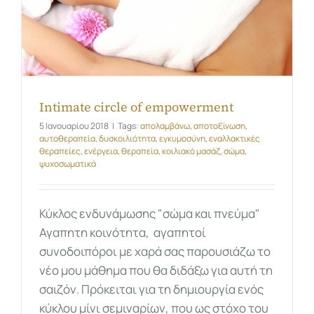
Intimate circle of empowerment
5 Ιανουαρίου 2018
|
Tags:
απολαμβάνω
,
αποτοξίνωση
,
αυτοθεραπεία
,
δυσκοιλιότητα
,
εγκυμοσύνη
,
εναλλακτικές
θεραπείες
,
ενέργεια
,
θεραπεία
,
κοιλιακό μασάζ
,
σώμα
,
ψυχοσωματικά
Κύκλος ενδυνάμωσης "σώμα και πνεύμα"
Αγαπητη κοινότητα, αγαπητοί
συνοδοιπόροι με χαρά σας παρουσιάζω το
νέο μου μάθημα που θα διδάξω για αυτή τη
σαιζόν. Πρόκειται για τη δημιουργία ενός
κύκλου μίνι σεμιναρίων, που ως στόχο του