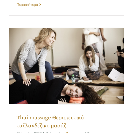
Περισσότερα
Thai massage Θεραπευτικό
ταϋλανδέζικο μασάζ