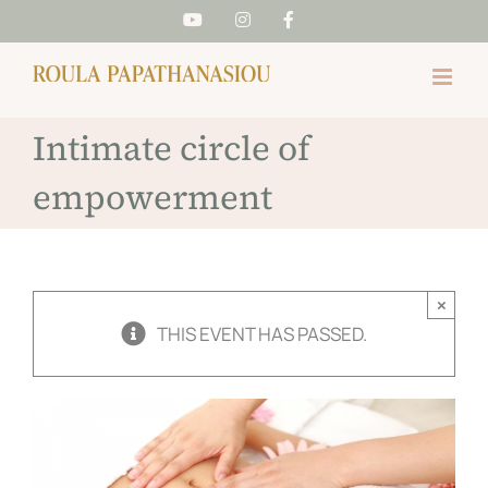
Skip
YouTube
Instagram
Facebook
to
content
Intimate circle of
empowerment
×
THIS EVENT HAS PASSED.