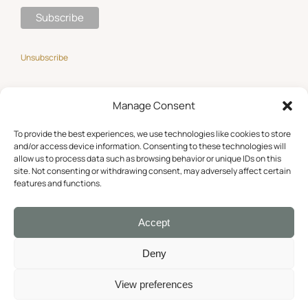
Unsubscribe
Manage Consent
GET SOCIAL
To provide the best experiences, we use technologies like cookies to store
and/or access device information. Consenting to these technologies will
allow us to process data such as browsing behavior or unique IDs on this
site. Not consenting or withdrawing consent, may adversely affect certain
features and functions.
Accept
© Copyright 2016 –
2026 Roula Papathanasiou. All Rights Reserved.
Deny
Powered by
WAYMORE Digital Media
.
View preferences
Cookie Policy
|
Privacy Statement