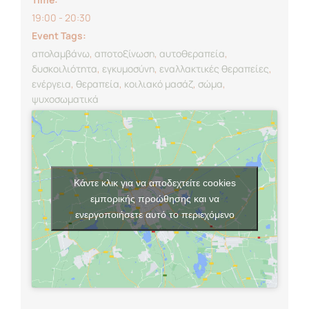
19:00 - 20:30
Event Tags:
απολαμβάνω
,
αποτοξίνωση
,
αυτοθεραπεία
,
δυσκοιλιότητα
,
εγκυμοσύνη
,
εναλλακτικές θεραπείες
,
ενέργεια
,
θεραπεία
,
κοιλιακό μασάζ
,
σώμα
,
ψυχοσωματικά
Κάντε κλικ για να αποδεχτείτε cookies
εμπορικής προώθησης και να
ενεργοποιήσετε αυτό το περιεχόμενο