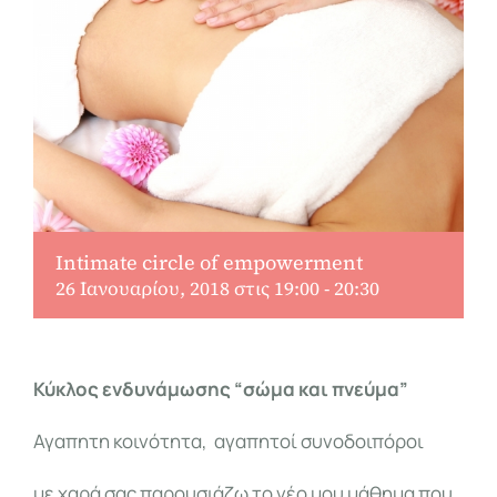
Intimate circle of empowerment
26 Ιανουαρίου, 2018 στις 19:00
-
20:30
Κύκλος ενδυνάμωσης “σώμα και πνεύμα”
Αγαπητη κοινότητα, αγαπητοί συνοδοιπόροι
με χαρά σας παρουσιάζω το νέο μου μάθημα που