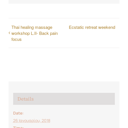
Τhai healing massage
Ecstatic retreat weekend
workshop L.II- Back pain
focus
Details
Date:
26 Ιανουαρίου, 2018
Time: