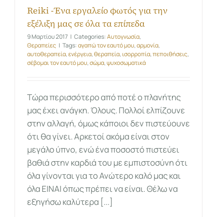
Reiki -Ένα εργαλείο φωτός για την
εξέλιξη μας σε όλα τα επίπεδα
9 Μαρτίου 2017
|
Categories:
Αυτογνωσία
,
Θεραπείες
|
Tags:
αγαπώ τον εαυτό μου
,
αρμονία
,
αυτοθεραπεία
,
ενέργεια
,
θεραπεία
,
ισορροπία
,
πεποιθήσεις
,
σέβομαι τον εαυτό μου
,
σώμα
,
ψυχοσωματικά
Tώρα περισσότερο από ποτέ ο πλανήτης
μας έχει ανάγκη. Όλους. Πολλοί ελπίζουνε
στην αλλαγή, όμως κάποιοι δεν πιστεύουνε
ότι θα γίνει. Αρκετοί ακόμα είναι στον
μεγάλο ύπνο, ενώ ένα ποσοστό πιστεύει
βαθιά στην καρδιά του με εμπιστοσύνη ότι
όλα γίνονται για το Ανώτερο καλό μας και
όλα ΕΙΝΑΙ όπως πρέπει να είναι. Θέλω να
εξηγήσω καλύτερα [...]