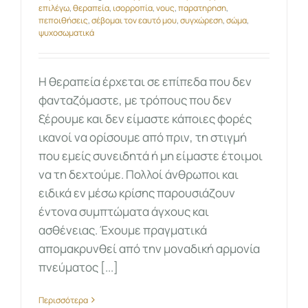
επιλέγω
,
θεραπεία
,
ισορροπία
,
νους
,
παρατηρηση
,
πεποιθήσεις
,
σέβομαι τον εαυτό μου
,
συγχώρεση
,
σώμα
,
ψυχοσωματικά
Η θεραπεία έρχεται σε επίπεδα που δεν
φανταζόμαστε, με τρόπους που δεν
ξέρουμε και δεν είμαστε κάποιες φορές
ικανοί να ορίσουμε από πριν, τη στιγμή
που εμείς συνειδητά ή μη είμαστε έτοιμοι
να τη δεχτούμε. Πολλοί άνθρωποι και
ειδικά εν μέσω κρίσης παρουσιάζουν
έντονα συμπτώματα άγχους και
ασθένειας. Έχουμε πραγματικά
απομακρυνθεί από την μοναδική αρμονία
πνεύματος [...]
Περισσότερα