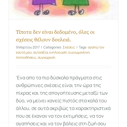
Τίποτα δεν είναι δεδομένο, όλες οι
σχέσεις θέλουν δουλειά.
9 Μαρτίου 2017
|
Categories:
Σχέσεις
|
Tags:
αγαπώ τον
εαυτό μου
,
αυτοαξία
,
ενηλικίωση
,
ευγνωμοσύνη
,
πεποιθήσεις
,
συγχώρεση
'Ενα απο τα πιο δύσκολα πράγματα στις
ανθρώπινες σχέσεις είναι την ώρα της
πίκρας και της απογοήτευσης μεταξύ των
δύο, να μείνει κανείς πιστός στα καλά του
άλλου, σε αυτά ακριβώς τα χαρακτηριστικά
που σε έκαναν να τον εκτιμήσεις, να τον
αγαπήσεις και να τον βάλεις στη ζωή σου