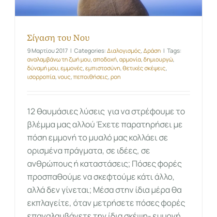
Σίγαση του Νου
9 Μαρτίου 2017
|
Categories:
Διαλογισμός
,
Δράση
|
Tags:
αναλαμβάνω τη ζωή μου
,
αποδοχή
,
αρμονία
,
δημιουργώ
,
δύναμή μου
,
εμμονές
,
εμπιστοσύνη
,
θετικές σκέψεις
,
ισορροπία
,
νους
,
πεποιθήσεις
,
ροη
12 θαυμάσιες λύσεις για να στρέφουμε το
βλέμμα μας αλλού Έχετε παρατηρήσει με
πόση εμμονή το μυαλό μας κολλάει σε
ορισμένα πράγματα, σε ιδέες, σε
ανθρώπους ή καταστάσεις; Πόσες φορές
προσπαθούμε να σκεφτούμε κάτι άλλο,
αλλά δεν γίνεται; Μέσα στην ίδια μέρα θα
εκπλαγείτε, όταν μετρήσετε πόσες φορές
επαναλαμβάνετε την ίδια σκέψη- εμμονή.