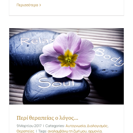
Περισσότερα
Περί θεραπείας ο λόγος…
9 Μαρτίου 2017
|
Categories:
Αυτογνωσία
,
Διαλογισμός
,
Θεραπείες
|
Tags:
αναλαμβάνω τη ζωή μου
,
αρμονία
,