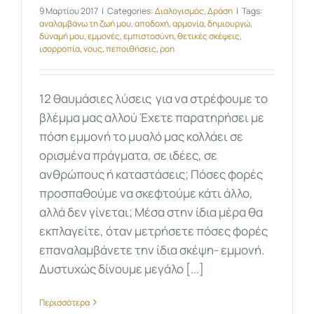
9 Μαρτίου 2017
|
Categories:
Διαλογισμός
,
Δράση
|
Tags:
αναλαμβάνω τη ζωή μου
,
αποδοχή
,
αρμονία
,
δημιουργώ
,
δύναμή μου
,
εμμονές
,
εμπιστοσύνη
,
θετικές σκέψεις
,
ισορροπία
,
νους
,
πεποιθήσεις
,
ροη
12 θαυμάσιες λύσεις για να στρέφουμε το
βλέμμα μας αλλού Έχετε παρατηρήσει με
πόση εμμονή το μυαλό μας κολλάει σε
ορισμένα πράγματα, σε ιδέες, σε
ανθρώπους ή καταστάσεις; Πόσες φορές
προσπαθούμε να σκεφτούμε κάτι άλλο,
αλλά δεν γίνεται; Μέσα στην ίδια μέρα θα
εκπλαγείτε, όταν μετρήσετε πόσες φορές
επαναλαμβάνετε την ίδια σκέψη- εμμονή.
Δυστυχώς δίνουμε μεγάλο [...]
Περισσότερα