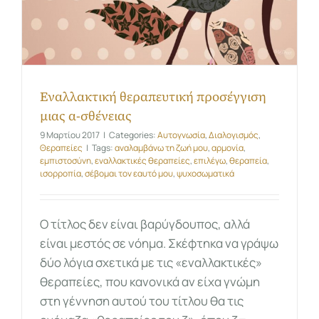
Εναλλακτική θεραπευτική προσέγγιση
μιας α-σθένειας
9 Μαρτίου 2017
|
Categories:
Αυτογνωσία
,
Διαλογισμός
,
Θεραπείες
|
Tags:
αναλαμβάνω τη ζωή μου
,
αρμονία
,
εμπιστοσύνη
,
εναλλακτικές θεραπείες
,
επιλέγω
,
θεραπεία
,
ισορροπία
,
σέβομαι τον εαυτό μου
,
ψυχοσωματικά
Ο τίτλος δεν είναι βαρύγδουπος, αλλά
είναι μεστός σε νόημα. Σκέφτηκα να γράψω
δύο λόγια σχετικά με τις «εναλλακτικές»
θεραπείες, που κανονικά αν είχα γνώμη
στη γέννηση αυτού του τίτλου θα τις