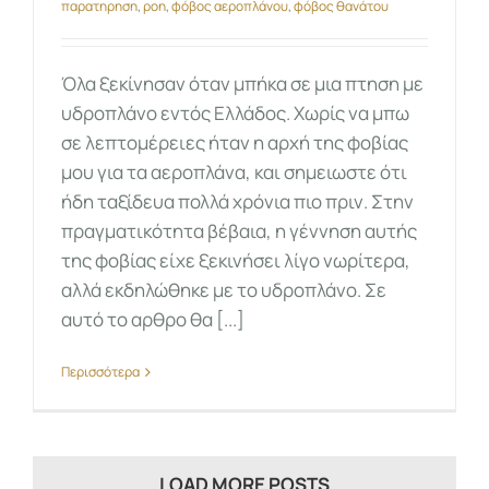
παρατηρηση
,
ροη
,
φόβος αεροπλάνου
,
φόβος θανάτου
Όλα ξεκίνησαν όταν μπήκα σε μια πτηση με
υδροπλάνο εντός Ελλάδος. Χωρίς να μπω
σε λεπτομέρειες ήταν η αρχή της φοβίας
μου για τα αεροπλάνα, και σημειωστε ότι
ήδη ταξίδευα πολλά χρόνια πιο πριν. Στην
πραγματικότητα βέβαια, η γέννηση αυτής
της φοβίας είχε ξεκινήσει λίγο νωρίτερα,
αλλά εκδηλώθηκε με το υδροπλάνο. Σε
αυτό το αρθρο θα [...]
Περισσότερα
LOAD MORE POSTS