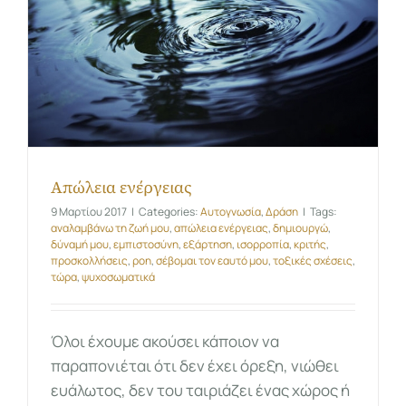
Απώλεια ενέργειας
9 Μαρτίου 2017
|
Categories:
Αυτογνωσία
,
Δράση
|
Tags:
αναλαμβάνω τη ζωή μου
,
απώλεια ενέργειας
,
δημιουργώ
,
δύναμή μου
,
εμπιστοσύνη
,
εξάρτηση
,
ισορροπία
,
κριτής
,
προσκολλήσεις
,
ροη
,
σέβομαι τον εαυτό μου
,
τοξικές σχέσεις
,
τώρα
,
ψυχοσωματικά
Όλοι έχουμε ακούσει κάποιον να
παραπονιέται ότι δεν έχει όρεξη, νιώθει
ευάλωτος, δεν του ταιριάζει ένας χώρος ή