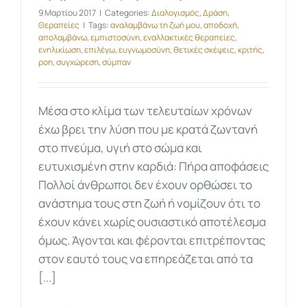
9 Μαρτίου 2017
|
Categories:
Διαλογισμός
,
Δράση
,
Θεραπείες
|
Tags:
αναλαμβάνω τη ζωή μου
,
αποδοχή
,
απολαμβάνω
,
εμπιστοσύνη
,
εναλλακτικές θεραπείες
,
ενηλικίωση
,
επιλέγω
,
ευγνωμοσύνη
,
θετικές σκέψεις
,
κριτής
,
ροη
,
συγχώρεση
,
σύμπαν
Μέσα στο κλίμα των τελευταίων χρόνων
έχω βρει την λύση που με κρατά ζωντανή
στο πνεύμα, υγιή στο σώμα και
ευτυχισμένη στην καρδιά: Πήρα αποφάσεις
Πολλοί άνθρωποι δεν έχουν ορθώσει το
ανάστημα τους στη ζωή ή νομίζουν ότι το
έχουν κάνει χωρίς ουσιαστικό αποτέλεσμα
όμως. Άγονται και φέρονται επιτρέποντας
στον εαυτό τους να επηρεάζεται από τα
[...]