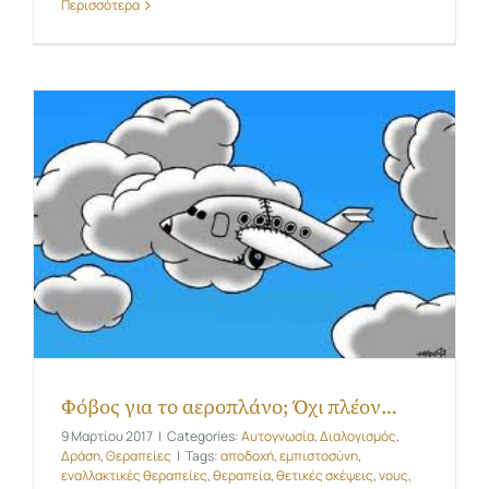
Περισσότερα
Φόβος για το αεροπλάνο; Όχι πλέον…
9 Μαρτίου 2017
|
Categories:
Αυτογνωσία
,
Διαλογισμός
,
Δράση
,
Θεραπείες
|
Tags:
αποδοχή
,
εμπιστοσύνη
,
εναλλακτικές θεραπείες
,
θεραπεία
,
θετικές σκέψεις
,
νους
,