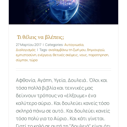
Τι θέλεις να βλέπεις;
27 Μαρτίου 2017
|
Categories:
Αυτογνωσία
,
Διαλογισμός
|
Tags:
αναλαμβάνω τη ζωή μου
,
δημιουργώ
,
εμπιστοσύνη
,
ενέργεια
,
θετικές σκέψεις
,
νους
,
παρατηρηση
,
σύμπαν
,
τώρα
Αφθονία, Αγάπη, Υγεία, Δουλειά.. Όλοι και
τόσα πολλά βιβλία και τεχνικές μας
δείχνουν τρόπους να «έλξουμε» ένα
καλύτερο αύριο.. Και δουλεύει κανείς τόσο
σκληρά πάνω σε αυτό.. Και δουλεύει κανείς
τόσο πολύ για το Αύριο.. Και κάτι γίνεται.
Γιατί το καλό σε αυτή τη "δουλειά" είναι ότι