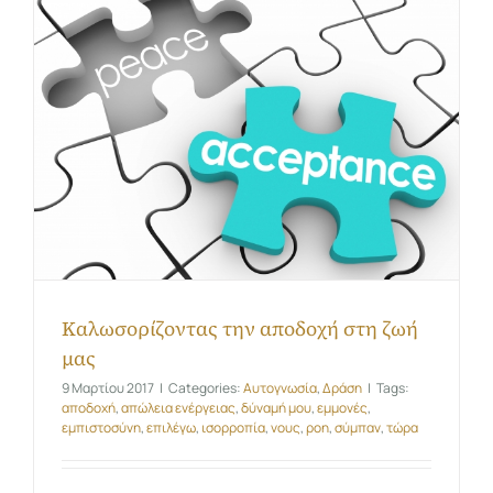
Καλωσορίζοντας την αποδοχή στη ζωή
μας
9 Μαρτίου 2017
|
Categories:
Αυτογνωσία
,
Δράση
|
Tags:
αποδοχή
,
απώλεια ενέργειας
,
δύναμή μου
,
εμμονές
,
εμπιστοσύνη
,
επιλέγω
,
ισορροπία
,
νους
,
ροη
,
σύμπαν
,
τώρα