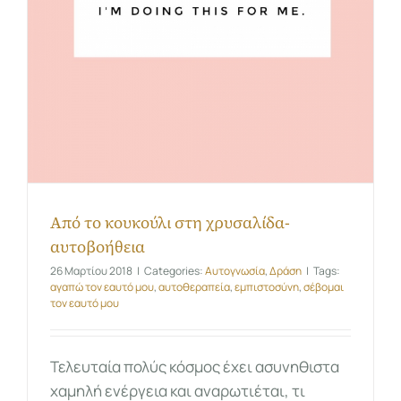
Από το κουκούλι στη χρυσαλίδα-
αυτοβοήθεια
26 Μαρτίου 2018
|
Categories:
Αυτογνωσία
,
Δράση
|
Tags:
αγαπώ τον εαυτό μου
,
αυτοθεραπεία
,
εμπιστοσύνη
,
σέβομαι
τον εαυτό μου
Τελευταία πολύς κόσμος έχει ασυνηθιστα
χαμηλή ενέργεια και αναρωτιέται, τι