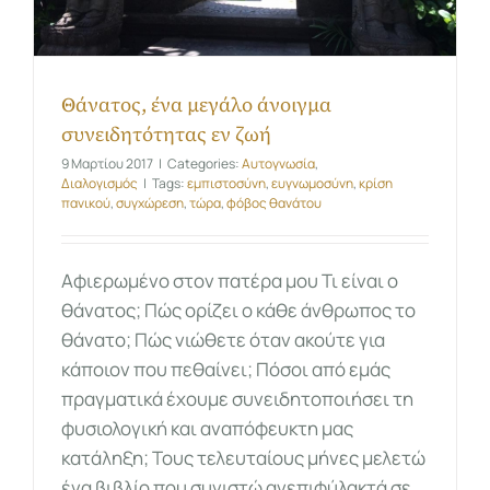
Θάνατος, ένα μεγάλο άνοιγμα
συνειδητότητας εν ζωή
9 Μαρτίου 2017
|
Categories:
Αυτογνωσία
,
Διαλογισμός
|
Tags:
εμπιστοσύνη
,
ευγνωμοσύνη
,
κρίση
πανικού
,
συγχώρεση
,
τώρα
,
φόβος θανάτου
Αφιερωμένο στον πατέρα μου Τι είναι ο
θάνατος; Πώς ορίζει ο κάθε άνθρωπος το
θάνατο; Πώς νιώθετε όταν ακούτε για
κάποιον που πεθαίνει; Πόσοι από εμάς
πραγματικά έχουμε συνειδητοποιήσει τη
φυσιολογική και αναπόφευκτη μας
κατάληξη; Τους τελευταίους μήνες μελετώ
ένα βιβλίο που συνιστώ ανεπιφύλακτά σε