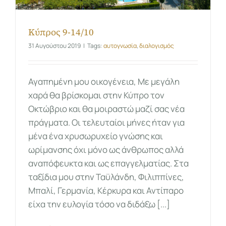
Κύπρος 9-14/10
31 Αυγούστου 2019
|
Tags:
αυτογνωσία
,
διαλογισμός
Αγαπημένη μου οικογένεια, Με μεγάλη
χαρά θα βρίσκομαι στην Κύπρο τον
Οκτώβριο και θα μοιραστώ μαζί σας νέα
πράγματα. Οι τελευταίοι μήνες ήταν για
μένα ένα χρυσωρυχείο γνώσης και
ωρίμανσης όχι μόνο ως άνθρωπος αλλά
αναπόφευκτα και ως επαγγελματίας. Στα
ταξίδια μου στην Ταϋλάνδη, Φιλιππίνες,
Μπαλί, Γερμανία, Κέρκυρα και Αντίπαρο
είχα την ευλογία τόσο να διδάξω [...]