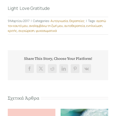
Light Love Gratitude
9 Μαρτίου 2017
|
Categories:
Αυτογνωσία
,
Θεραπείες
|
Tags:
αγαπώ
τον εαυτό μου
,
αναλαμβάνω τη ζωή μου
,
αυτοθεραπεία
,
ενηλικίωση
,
κριτής
,
συγχώρεση
,
ψυχοσωματικά
Share This Story, Choose Your Platform!
Facebook
X
Reddit
LinkedIn
Pinterest
Vk
Σχετικά Άρθρα