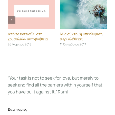
ύντομη υπενθύμιση
Η αυτοαξία μου
Η ανάπτυξη 
λήθειας
από την ανά
5 Μαΐου 2017
κατηγορήσο
βρίου 2017
8 Μαρτίου 202
“Your task is not to seek for love, but merely to
seek and find all the barriers within yourself that
you have built against it.” Rumi
Κατηγορίες