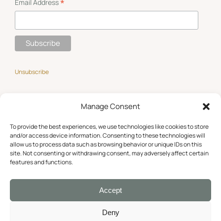
*
Email Address
Unsubscribe
Manage Consent
GET SOCIAL
To provide the best experiences, we use technologies like cookies to store
and/or access device information. Consenting to these technologies will
allow us to process data such as browsing behavior or unique IDs on this
site. Not consenting or withdrawing consent, may adversely affect certain
features and functions.
Accept
Deny
© Copyright 2016 –
2026 Roula Papathanasiou. All Rights Reserved.