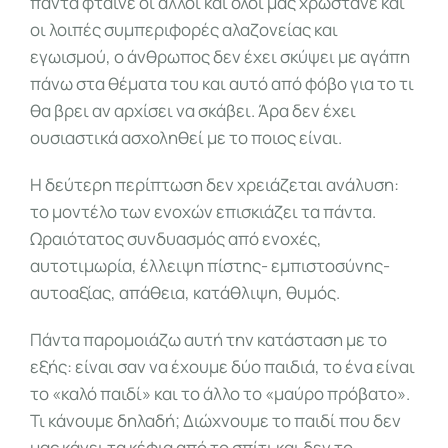
πάντα φταίνε οι άλλοι και όλοι μας χρωστάνε και
οι λοιπές συμπεριφορές αλαζονείας και
εγωισμού, ο άνθρωπος δεν έχει σκύψει με αγάπη
πάνω στα θέματα του και αυτό από φόβο για το τι
θα βρει αν αρχίσει να σκάβει. Άρα δεν έχει
ουσιαστικά ασχοληθεί με το ποιος είναι.
Η δεύτερη περίπτωση δεν χρειάζεται ανάλυση:
το μοντέλο των ενοχών επισκιάζει τα πάντα.
Ωραιότατος συνδυασμός από ενοχές,
αυτοτιμωρία, έλλειψη πίστης- εμπιστοσύνης-
αυτοαξίας, απάθεια, κατάθλιψη, θυμός.
Πάντα παρομοιάζω αυτή την κατάσταση με το
εξής: είναι σαν να έχουμε δύο παιδιά, το ένα είναι
το «καλό παιδί» και το άλλο το «μαύρο πρόβατο».
Τι κάνουμε δηλαδή; Διώχνουμε το παιδί που δεν
μας κάνει τα κέφια από το σπίτι και δεν το